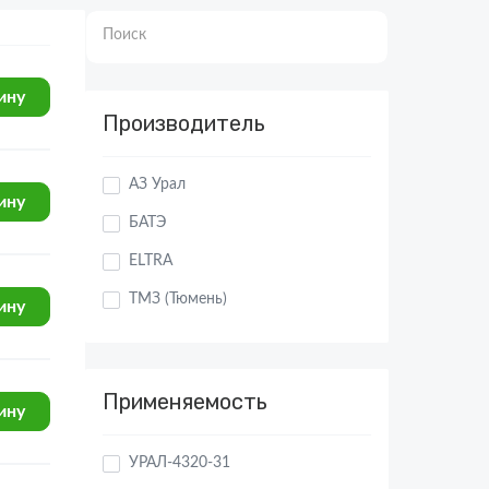
Поиск
Производитель
ину
АЗ Урал
БАТЭ
ину
ELTRA
ТМЗ (Тюмень)
БелАК
ину
Мотордеталь
Применяемость
Строймаш
КЗТАА
УРАЛ-4320-31
ину
ДАЙДО МЕТАЛЛ РУСЬ
УРАЛ-55571-1121-70
ТЗПС
УРАЛ-532361