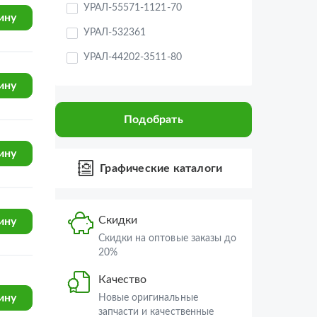
АККОР
ину
УРАЛ-44202-3511-80
РЕСУРС-ТЕХНО
УРАЛ-4320-80М/82М
ДЗВ
УРАЛ-44202-3511-80М
Подобрать
ину
StapRi
УРАЛ-532301
Паневежио Аурида
УРАЛ-63674
Графические каталоги
TOYOPOWER
УРАЛ-63685
ину
АТЭ-1
УРАЛ-6370-1151
Скидки
ПРАМО
УРАЛ-6370-1121
Скидки на оптовые заказы до
СтАТО
20%
УРАЛ-63704
ину
DIFA
Качество
УРАЛ-55571-30
Ливны
Новые оригинальные
УРАЛ-5557-31
запчасти и качественные
ДЗАФ
аналоги
УРАЛ-55571-40
ину
ПАО Автодизель