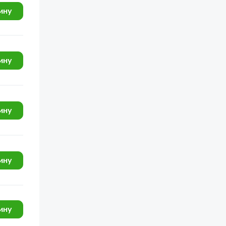
УРАЛ-4420
ину
УРАЛ-4320-6951-74
УРАЛ-4320-1951-58
УРАЛ-4320-1151-59
ину
УРАЛ-4320-0971-58
УРАЛ-44202-0511-58
ину
УРАЛ-43201-111-70
ЯМЗ-6585 (для МАЗ)
ЯМЗ-236М2
ину
ЯМЗ-7511.10
ЯМЗ-238М2
ЯМЗ-65652 (65654) (Евро 4)
ину
ЯМЗ-236 ДК и ЯМЗ 238 АК