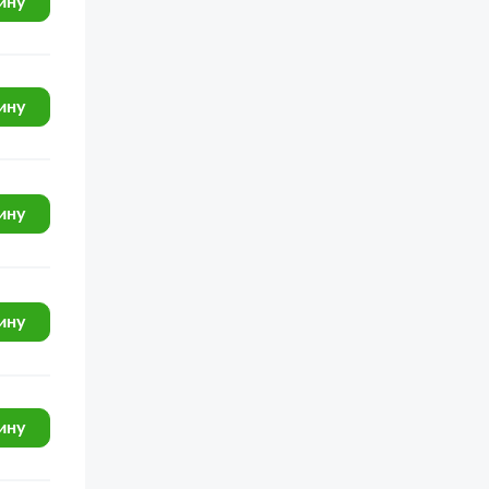
ину
ГАЗ-3309 (доп. с дв. ЗМЗ Е 3)
ГАЗ-33104 Валдай Евро 3
К-702МА-ПК-6
ину
К-702МВА-УДМ2
К-703МА-12 / К-703М-12
ину
ГАЗ-33027 (Дополнение)
КамАЗ-4326
ГАЗ-3308
ину
ГАЗ-33104 Валдай
МАЗ-543 (7310)
КамАЗ-45141
ину
ЯМЗ-650.10 (Евро 3)
ЯМЗ-650.10 (Евро 3-4)