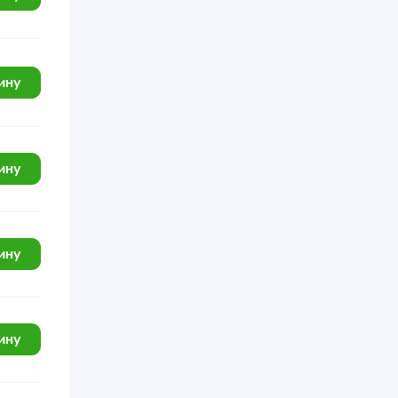
УРАЛ-43202
УРАЛ-5557
740.13-260 (Евро 1)
ину
КамАЗ-53228, 65111
КамАЗ-6540
ину
Шасси КамАЗ-5297
КамАЗ-5297
КамАЗ-65115
ину
КамАЗ-5315
7403.10-260 (Евро 0)
740.11-240 (Евро 1)
ину
КамАЗ-4326
КамАЗ-43114