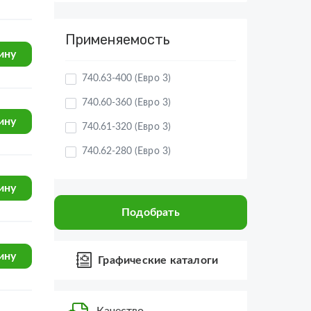
Применяемость
740.63-400 (Евро 3)
ину
740.60-360 (Евро 3)
740.61-320 (Евро 3)
740.62-280 (Евро 3)
ину
КамАЗ-65201 Евро 2-3
КамАЗ-65115 (Евро-3)
Подобрать
ину
КамАЗ-6460 (Евро 3, 4)
КамАЗ-6520 (Euro-2, 3)
Графические каталоги
КамАЗ-6522 (Euro-2, 3)
ину
740.30-260 (Евро 2)
Качество
740.31-240 (Евро 2)
Новые оригинальные
запчасти и качественные