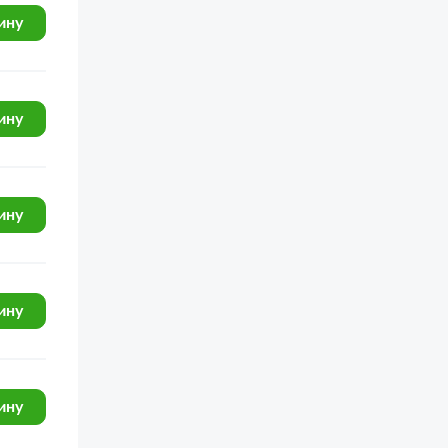
ину
ЯМЗ-7511.10
ЯМЗ-6581.10 (Евро 3)
ЯМЗ-6582.10 (Евро 3)
ину
ЯМЗ-6583.10 (Евро 3)
ЯМЗ-240
ГАЗ-33106 Евро 3
ину
ГАЗ-3309 (доп. с дв. ЗМЗ Е 3)
ГАЗ-33104 Валдай Евро 3
ину
К-702МА-ПК-6
К-702МВА-УДМ2
К-703МА-12 / К-703М-12
ину
ГАЗ-33027 (Дополнение)