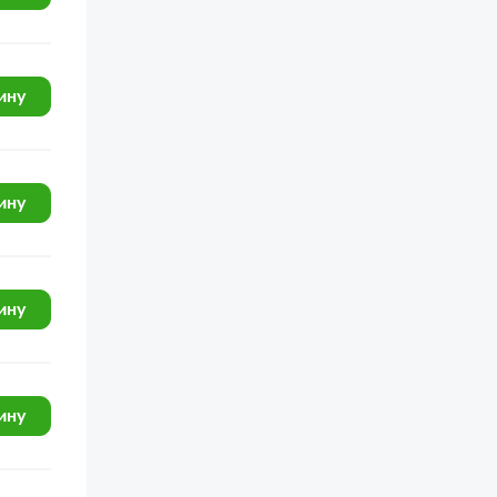
ину
ину
ину
ину