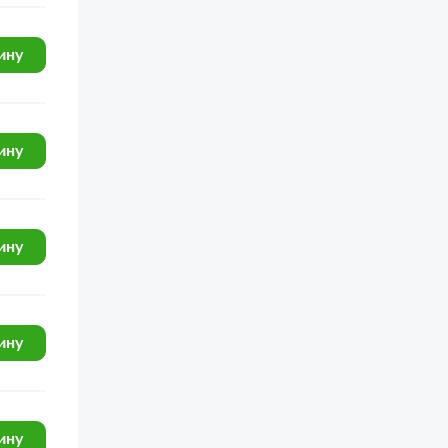
ЯМЗ-65652 (65654) (Евро 4)
КамАЗ-4326
ину
ГАЗ-3308
ГАЗ-33104 Валдай
МАЗ-543 (7310)
ину
ину
ину
ину