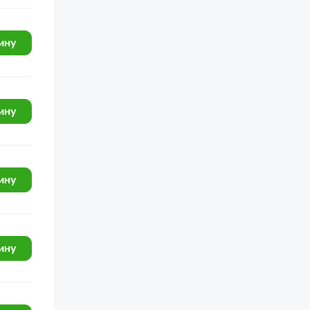
ину
ину
ину
ину