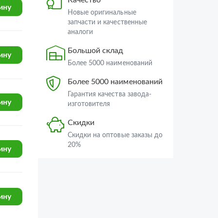
УРАЛ-4320-80М/82М
ину
аналоги
УРАЛ-44202-3511-80М
Большой склад
Более 5000 наименований
ину
Более 5000 наименований
Гарантия качества завода-
изготовителя
Скидки
ину
Скидки на оптовые заказы до
20%
ину
ину