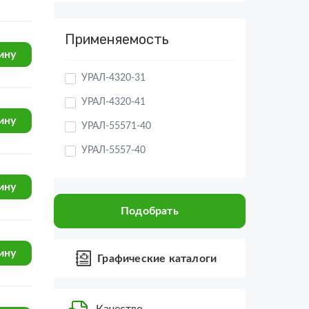
Применяемость
УРАЛ-4320-31
ину
УРАЛ-4320-41
УРАЛ-55571-40
УРАЛ-5557-40
ину
УРАЛ-4320-1951-58
УРАЛ-4320-1151-59
Подобрать
ину
УРАЛ-4320-0971-58
УРАЛ-44202-0511-58
Графические каталоги
УРАЛ-55571-1121-70
ину
УРАЛ-44202-3511-80
Качество
УРАЛ-4320-6951-74
Новые оригинальные
запчасти и качественные