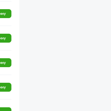
ину
ину
ину
ину