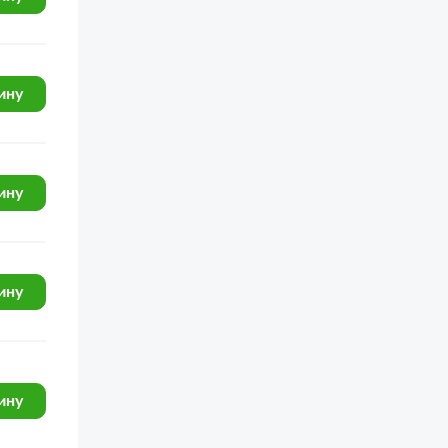
ину
ину
ину
ину