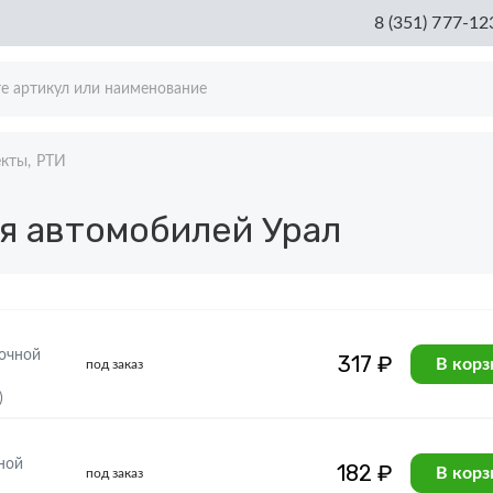
8 (351) 777-12
кты, РТИ
я автомобилей Урал
точной
317 ₽
В корз
под заказ
)
ной
182 ₽
В корз
под заказ