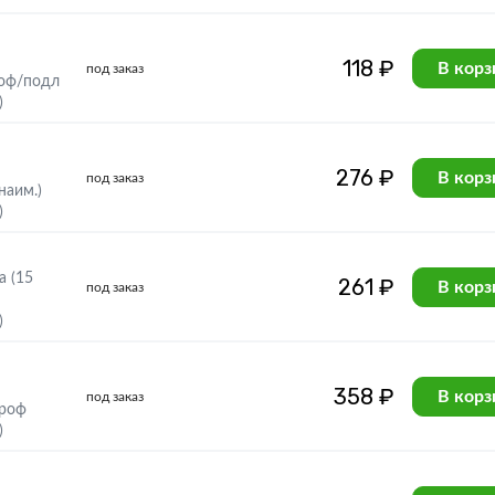
118 ₽
В корз
под заказ
роф/подл
)
276 ₽
В корз
под заказ
наим.)
)
а (15
261 ₽
В корз
под заказ
)
358 ₽
В корз
под заказ
проф
)