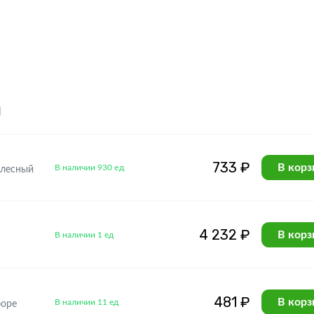
я
733 ₽
В корз
В наличии 930 ед
олесный
4 232 ₽
В корз
В наличии 1 ед
481 ₽
В корз
В наличии 11 ед
боре