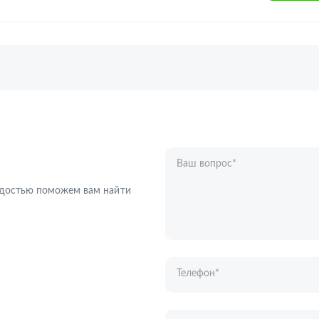
Ваш вопрос
*
Телефон
*
радостью поможем вам найти
Ваше имя
*
Отправляя форму вы подтверждаете с
персональных данных
.