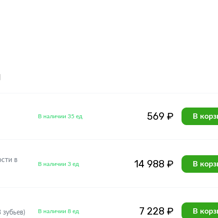
я
569 ₽
В корз
В наличии 35 ед
сти в
14 988 ₽
В корз
В наличии 3 ед
7 228 ₽
В корз
В наличии 8 ед
 зубьев)