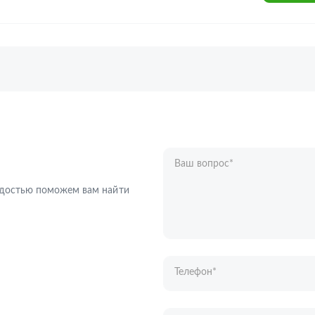
Ваш вопрос
*
Телефон
*
радостью поможем вам найти
Ваше имя
*
Отправляя форму вы подтверждаете с
персональных данных
.