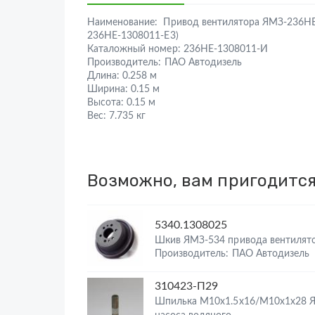
Наименование:
Привод вентилятора ЯМЗ-236НЕ
236НЕ-1308011-Е3)
Каталожный номер:
236НЕ-1308011-И
Производитель:
ПАО Автодизель
Длина:
0.258 м
Ширина:
0.15 м
Высота:
0.15 м
Вес:
7.735 кг
Возможно, вам пригодитс
5340.1308025
Шкив ЯМЗ-534 привода вентилят
Производитель: ПАО Автодизель
310423-П29
Шпилька М10х1.5х16/М10х1х28 