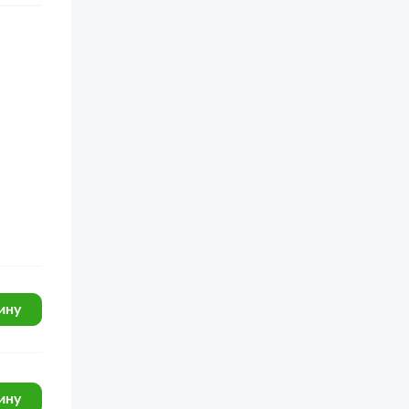
ину
ину