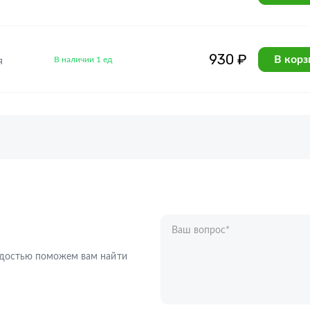
930 ₽
В корз
В наличии 1 ед
я
Ваш вопрос
*
Телефон
*
радостью поможем вам найти
Ваше имя
*
Отправляя форму вы подтверждаете с
персональных данных
.