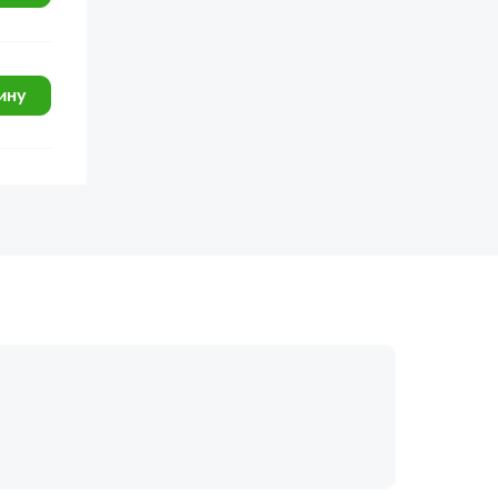
ину
огласие с
политикой обработки
Отправить