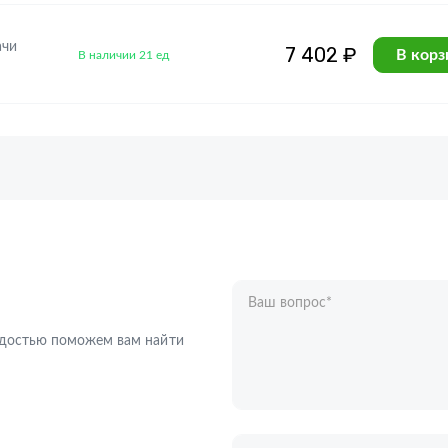
ачи
7 402 ₽
В корз
В наличии 21 ед
Ваш вопрос
*
Телефон
*
радостью поможем вам найти
Ваше имя
*
Отправляя форму вы подтверждаете с
персональных данных
.