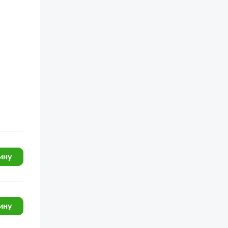
ину
ину