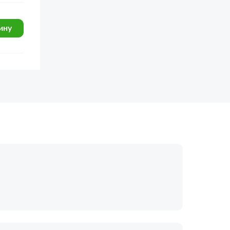
ину
огласие с
политикой обработки
Отправить