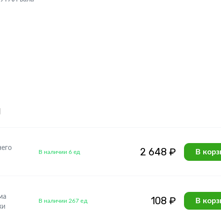
я
него
2 648 ₽
В корз
В наличии 6 ед
ма
108 ₽
В корз
В наличии 267 ед
ки