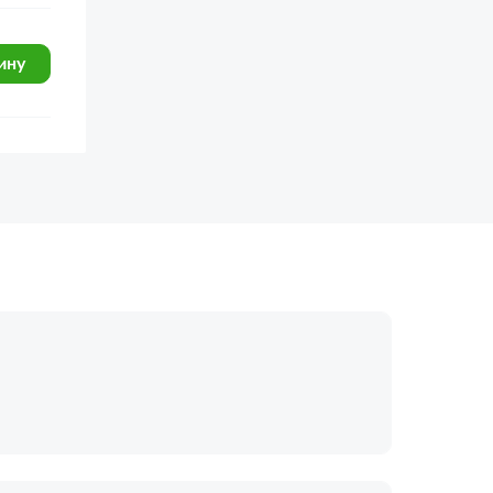
ину
огласие с
политикой обработки
Отправить