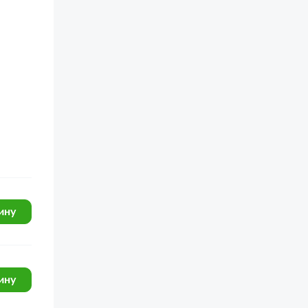
ину
ину