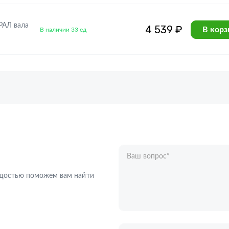
РАЛ вала
4 539 ₽
В корз
В наличии 33 ед
Ваш вопрос
*
Телефон
*
радостью поможем вам найти
Ваше имя
*
Отправляя форму вы подтверждаете с
персональных данных
.