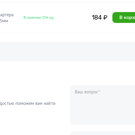
картера
184 ₽
В корз
В наличии 354 ед
25мм
Ваш вопрос
*
Телефон
*
радостью поможем вам найти
Ваше имя
*
Отправляя форму вы подтверждаете с
персональных данных
.