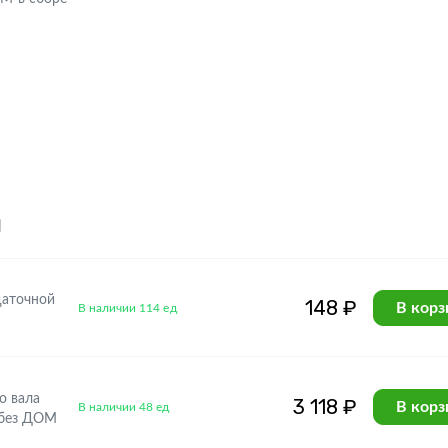
я
даточной
148 ₽
В корз
В наличии 114 ед
о вала
3 118 ₽
В корз
В наличии 48 ед
 без ДОМ