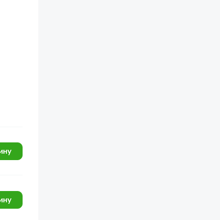
ину
ину