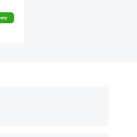
ину
огласие с
политикой обработки
Отправить