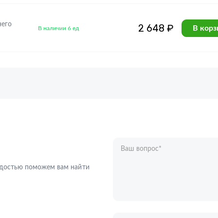
него
2 648 ₽
В корз
В наличии 6 ед
Ваш вопрос
*
Телефон
*
радостью поможем вам найти
Ваше имя
*
Отправляя форму вы подтверждаете с
персональных данных
.