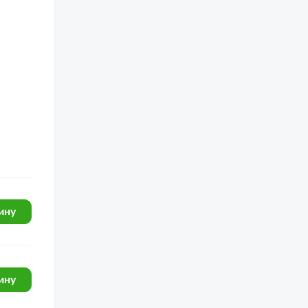
ину
ину