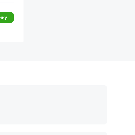
ину
огласие с
политикой обработки
Отправить