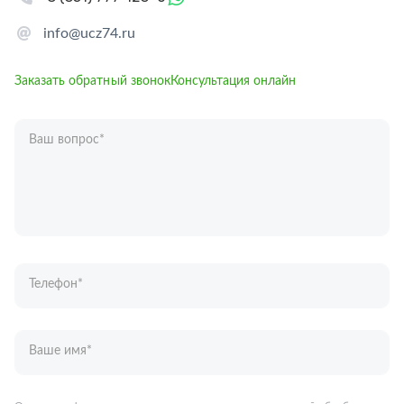
info@ucz74.ru
Заказать обратный звонок
Консультация онлайн
Ваш вопрос
*
Телефон
*
Ваше имя
*
Отправляя форму вы подтверждаете согласие с
политикой обработки
персональных данных
.
Отправить
Запчасти для грузовых автомобилей