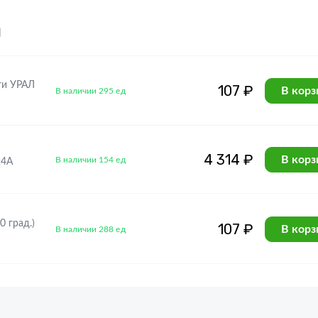
я
ги УРАЛ
107 ₽
В корз
В наличии 295 ед
4 314 ₽
В корз
В наличии 154 ед
24А
0 град.)
107 ₽
В корз
В наличии 288 ед