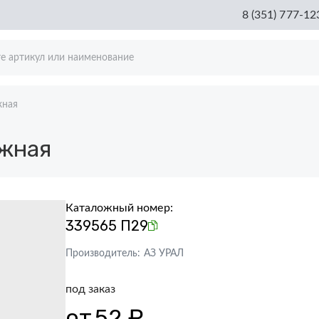
8 (351) 777-12
жная
жная
Каталожный номер:
339565 П29
Производитель:
АЗ УРАЛ
под заказ
от
52 ₽