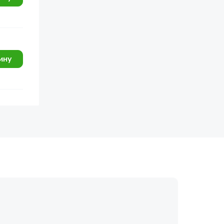
ину
огласие с
политикой обработки