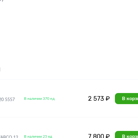
я
2 573 ₽
В корз
В наличии 370 ед
20 5557
7 800 ₽
В корз
В наличии 25 ед
WABCO 12