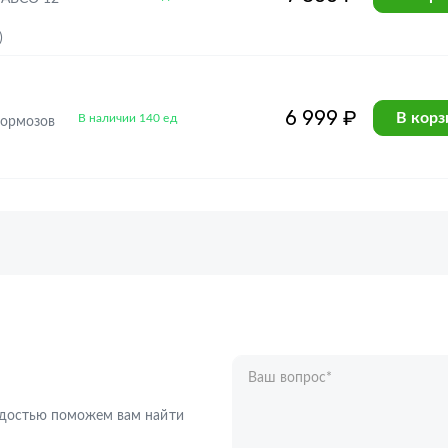
)
6 999 ₽
В корз
В наличии 140 ед
тормозов
Ваш вопрос
*
Телефон
*
радостью поможем вам найти
Ваше имя
*
Отправляя форму вы подтверждаете с