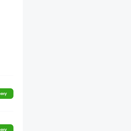
ину
ину