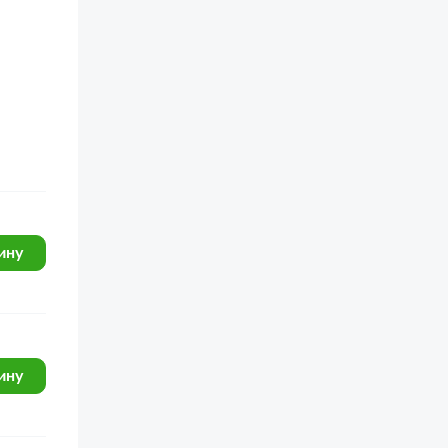
ину
ину