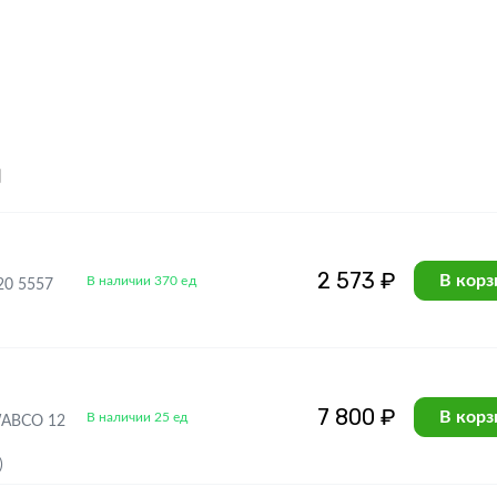
я
2 573 ₽
В корз
В наличии 370 ед
20 5557
7 800 ₽
В корз
В наличии 25 ед
WABCO 12
)