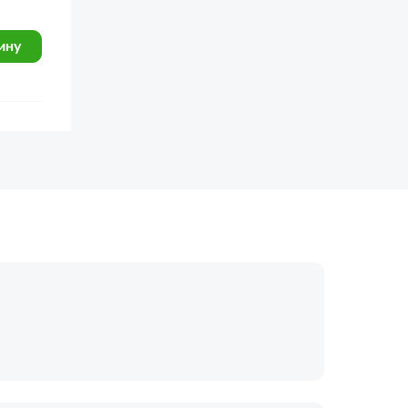
ину
огласие с
политикой обработки
Отправить