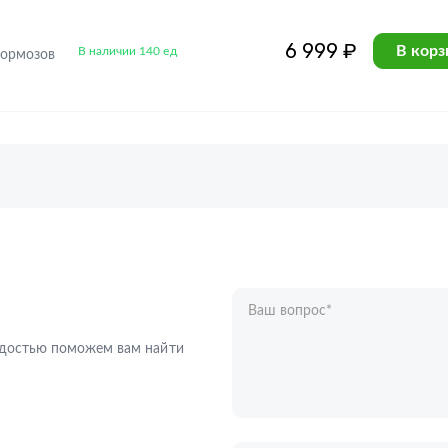
6 999 ₽
В корз
В наличии 140 ед
тормозов
Ваш вопрос
*
Телефон
*
радостью поможем вам найти
Ваше имя
*
Отправляя форму вы подтверждаете с
персональных данных
.