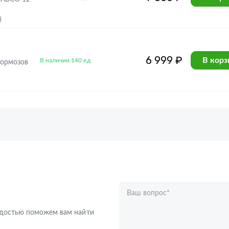
)
6 999 ₽
В корз
В наличии 140 ед
тормозов
Ваш вопрос
*
Телефон
*
радостью поможем вам найти
Ваше имя
*
Отправляя форму вы подтверждаете с