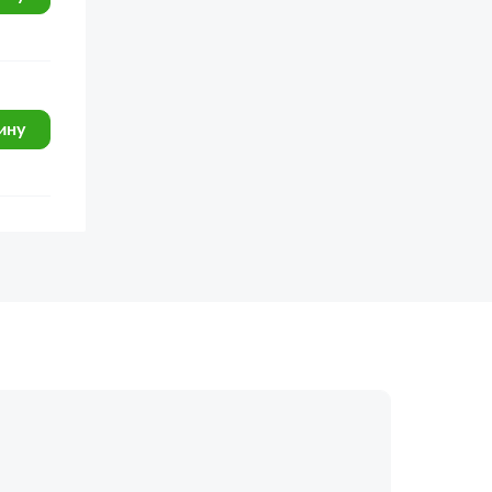
ину
огласие с
политикой обработки