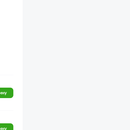
ину
ину