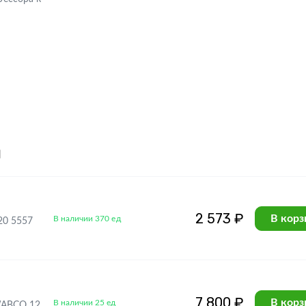
я
2 573 ₽
В корз
В наличии 370 ед
20 5557
7 800 ₽
В корз
В наличии 25 ед
WABCO 12