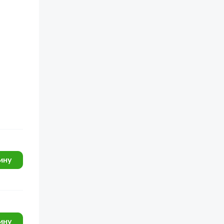
ину
ину