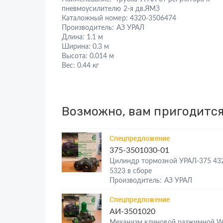
пневмоусилителю 2-я дв.ЯМЗ
Каталожный номер:
4320-3506474
Производитель:
АЗ УРАЛ
Длина:
1.1 м
Ширина:
0.3 м
Высота:
0.014 м
Вес:
0.44 кг
Возможно, вам пригодитс
Спецпредложение
375-3501030-01
Цилиндр тормозной УРАЛ-375 43
5323 в сборе
Производитель: АЗ УРАЛ
Спецпредложение
АИ-3501020
Механизм клиновой разжимной 