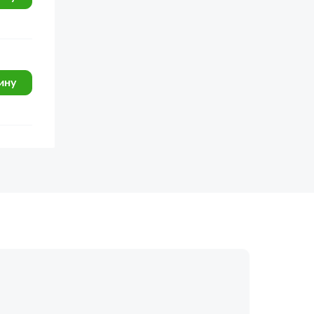
ину
огласие с
политикой обработки