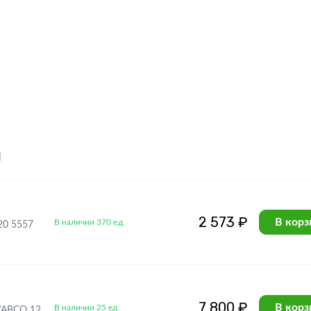
я
2 573 ₽
В корз
В наличии 370 ед
20 5557
7 800 ₽
В корз
В наличии 25 ед
WABCO 12