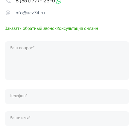
8 (351) 777-123-0
info@ucz74.ru
Заказать обратный звонок
Консультация онлайн
Ваш вопрос
*
Телефон
*
Ваше имя
*
Отправляя форму вы подтверждаете согласие с
политикой обработки
персональных данных
.
Отправить