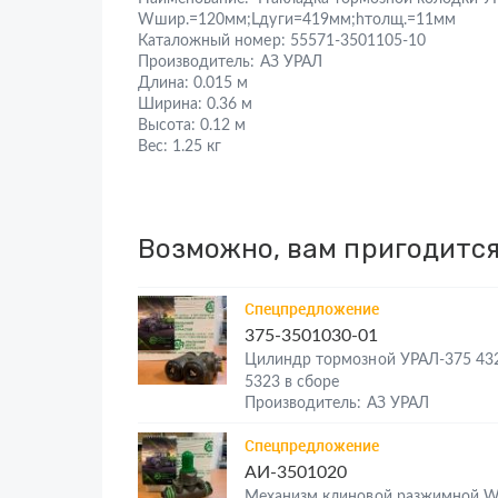
Wшир.=120мм;Lдуги=419мм;hтолщ.=11мм
Каталожный номер:
55571-3501105-10
Производитель:
АЗ УРАЛ
Длина:
0.015 м
Ширина:
0.36 м
Высота:
0.12 м
Вес:
1.25 кг
Возможно, вам пригодитс
Спецпредложение
375-3501030-01
Цилиндр тормозной УРАЛ-375 43
5323 в сборе
Производитель: АЗ УРАЛ
Спецпредложение
АИ-3501020
Механизм клиновой разжимной 