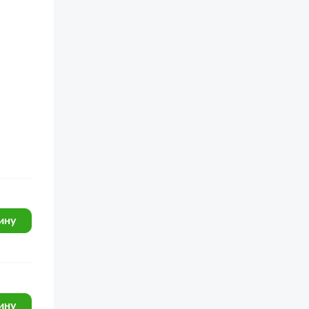
ину
ину