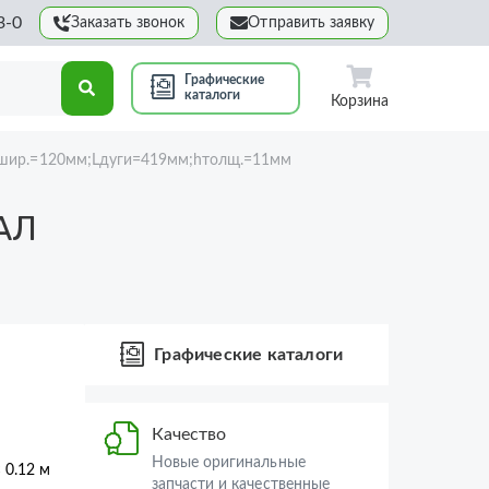
3-0
Заказать звонок
Отправить заявку
Графические
каталоги
Корзина
шир.=120мм;Lдуги=419мм;hтолщ.=11мм
АЛ
Графические каталоги
Качество
Новые оригинальные
× 0.12 м
запчасти и качественные