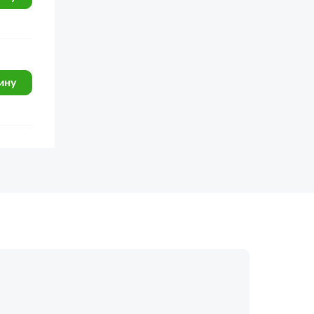
ину
огласие с
политикой обработки