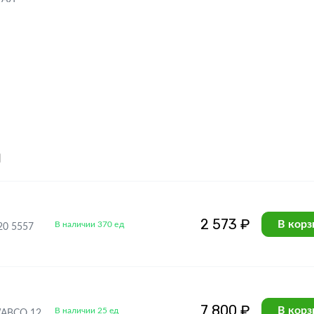
я
2 573 ₽
В корз
В наличии 370 ед
20 5557
7 800 ₽
В корз
В наличии 25 ед
WABCO 12