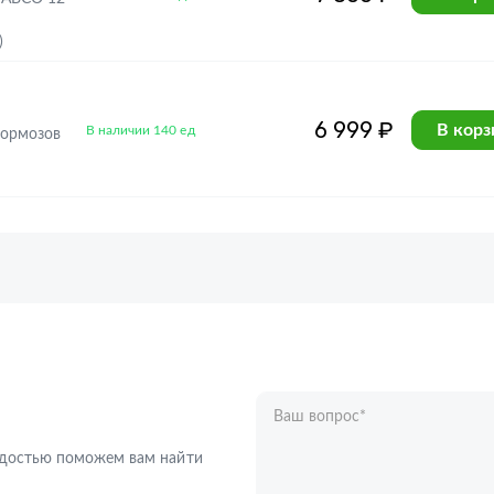
)
6 999 ₽
В корз
В наличии 140 ед
тормозов
Ваш вопрос
*
Телефон
*
радостью поможем вам найти
Ваше имя
*
Отправляя форму вы подтверждаете с