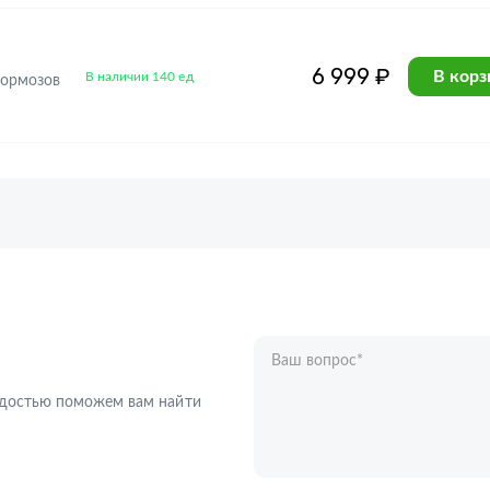
6 999 ₽
В корз
В наличии 140 ед
тормозов
Ваш вопрос
*
Телефон
*
радостью поможем вам найти
Ваше имя
*
Отправляя форму вы подтверждаете с
персональных данных
.