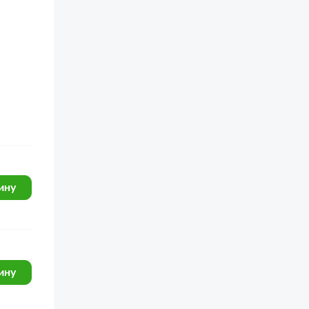
ину
ину