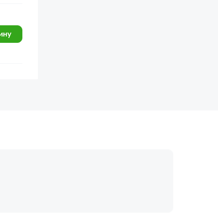
ину
огласие с
политикой обработки
Отправить