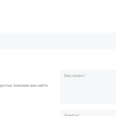
Ваш вопрос
*
Телефон
*
радостью поможем вам найти
Ваше имя
*
Отправляя форму вы подтверждаете с
персональных данных
.