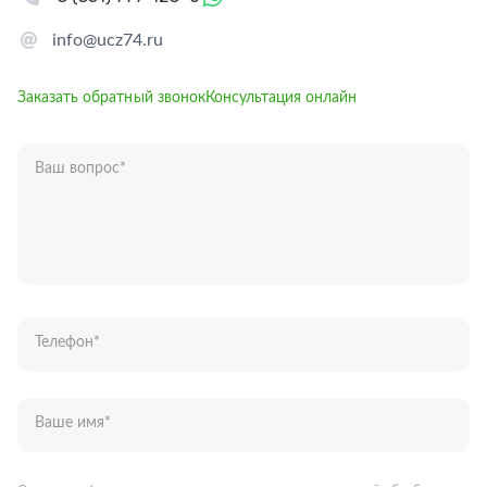
info@ucz74.ru
Заказать обратный звонок
Консультация онлайн
Ваш вопрос
*
Телефон
*
Ваше имя
*
Отправляя форму вы подтверждаете согласие с
политикой обработки
персональных данных
.
Отправить
Запчасти для грузовых автомобилей