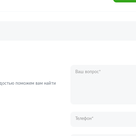
Ваш вопрос
*
Телефон
*
радостью поможем вам найти
Ваше имя
*
Отправляя форму вы подтверждаете с
персональных данных
.