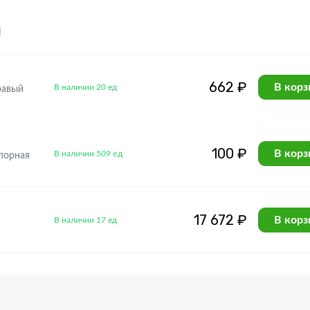
я
662 ₽
В корз
В наличии 20 ед
равый
100 ₽
В корз
В наличии 509 ед
порная
17 672 ₽
В корз
В наличии 17 ед