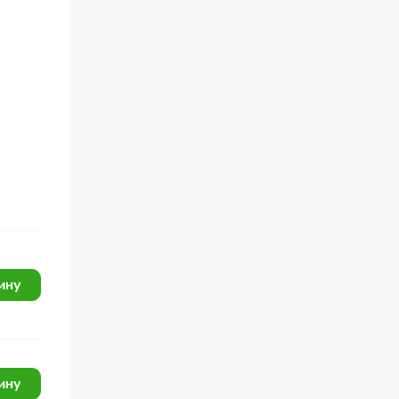
ину
ину