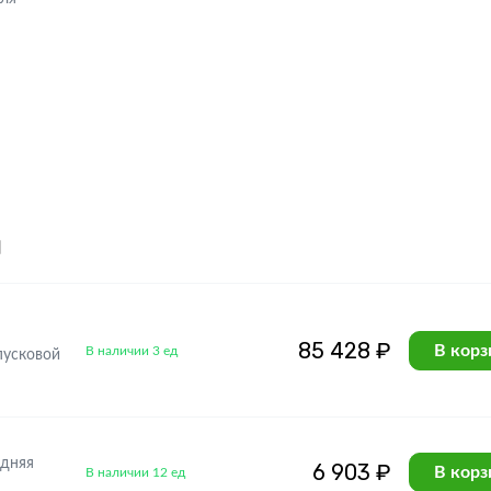
я
85 428 ₽
В корз
В наличии 3 ед
пусковой
едняя
6 903 ₽
В корз
В наличии 12 ед