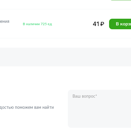
ления
41 ₽
В корз
В наличии 725 ед
Ваш вопрос
*
Телефон
*
радостью поможем вам найти
Ваше имя
*
Отправляя форму вы подтверждаете с
персональных данных
.