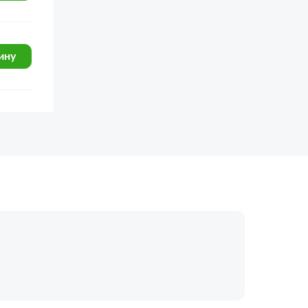
ину
огласие с
политикой обработки
Отправить