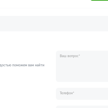
Ваш вопрос
*
Телефон
*
радостью поможем вам найти
Ваше имя
*
Отправляя форму вы подтверждаете с
персональных данных
.