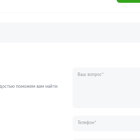
Ваш вопрос
*
Телефон
*
радостью поможем вам найти
Ваше имя
*
Отправляя форму вы подтверждаете с
персональных данных
.