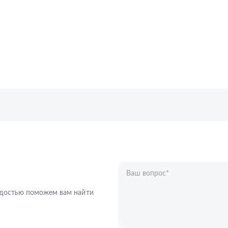
Ваш вопрос
*
Телефон
*
радостью поможем вам найти
Ваше имя
*
Отправляя форму вы подтверждаете с
персональных данных
.