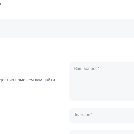
ы
Ваш вопрос
*
Телефон
*
радостью поможем вам найти
Ваше имя
*
Отправляя форму вы подтверждаете с
персональных данных
.