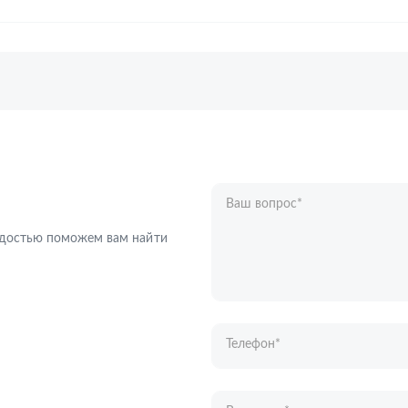
Ваш вопрос
*
Телефон
*
радостью поможем вам найти
Ваше имя
*
Отправляя форму вы подтверждаете с
персональных данных
.