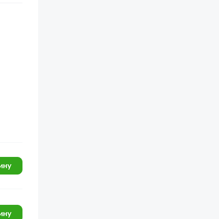
ину
ину