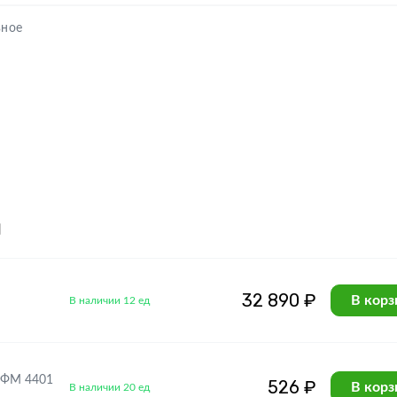
ьное
я
32 890 ₽
В корз
В наличии 12 ед
ДФM 4401
526 ₽
В корз
В наличии 20 ед