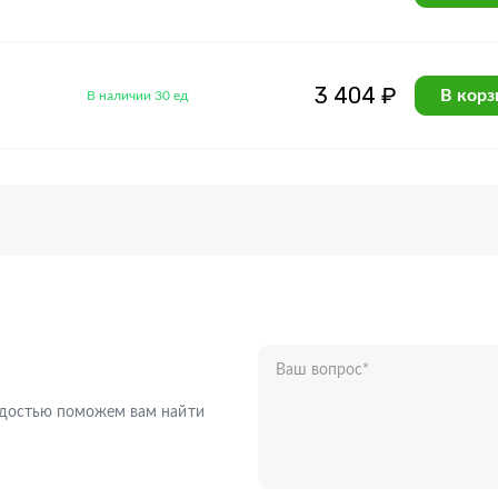
3 404 ₽
В корз
В наличии 30 ед
Ваш вопрос
*
Телефон
*
радостью поможем вам найти
Ваше имя
*
Отправляя форму вы подтверждаете с
персональных данных
.