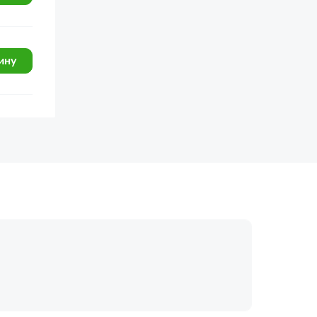
ину
огласие с
политикой обработки
Отправить