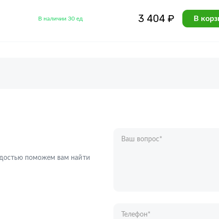
3 404 ₽
В корз
В наличии 30 ед
Ваш вопрос
*
Телефон
*
радостью поможем вам найти
Ваше имя
*
Отправляя форму вы подтверждаете с
персональных данных
.