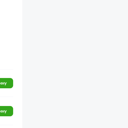
ину
ину