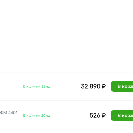
я
32 890 ₽
В корз
В наличии 12 ед
ДФM 4401
526 ₽
В корз
В наличии 20 ед