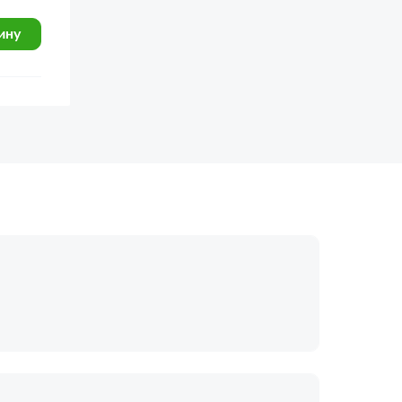
ину
огласие с
политикой обработки
Отправить