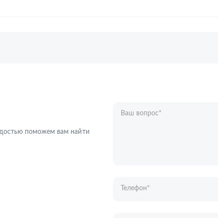
Ваш вопрос
*
Телефон
*
радостью поможем вам найти
Ваше имя
*
Отправляя форму вы подтверждаете с
персональных данных
.