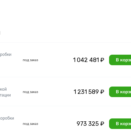
я
оробки
1 042 481 ₽
В корз
под заказ
бкой
1 231 589 ₽
В корз
под заказ
ктации
коробки
973 325 ₽
В корз
под заказ