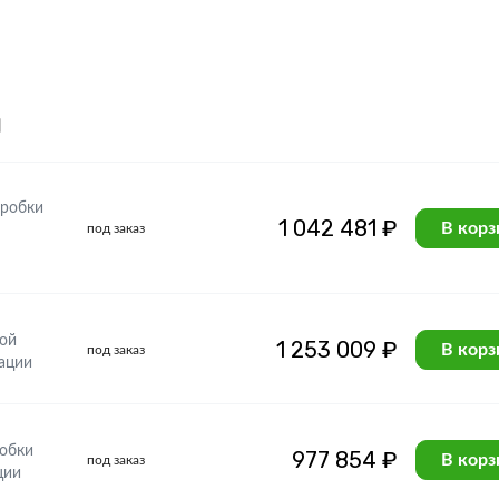
я
оробки
1 042 481 ₽
В корз
под заказ
ой
1 253 009 ₽
В корз
под заказ
ации
обки
977 854 ₽
В корз
под заказ
ции